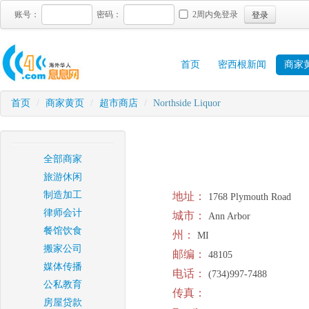
登录
账号：
密码：
2周内免登录
首页
密西根新闻
商家
首页
/
商家黄页
/
超市商店
/
Northside Liquor
全部商家
旅游休闲
制造加工
地址：
1768 Plymouth Road
律师会计
城市：
Ann Arbor
餐馆饮食
州：
MI
搬家公司
邮编：
48105
媒体传播
电话：
(734)997-7488
公私教育
传真：
房屋贷款