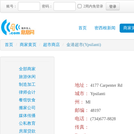
登录
账号：
密码：
2周内免登录
首页
密西根新闻
商家
首页
/
商家黄页
/
超市商店
/
金港超市(Ypsilanti)
全部商家
旅游休闲
制造加工
地址：
4177 Carpenter Rd
律师会计
城市：
Ypsilanti
餐馆饮食
州：
MI
搬家公司
邮编：
48197
媒体传播
电话：
(734)677-8828
公私教育
传真：
房屋贷款