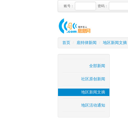
账号：
密码：
首页
/
底特律新闻
/
地区新闻文摘
全部新闻
社区原创新闻
地区新闻文摘
地区活动通知