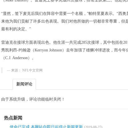
（Mike Daniels）。雷迪克上赛季完成61次接球，排名全队第二。他还完
“显然，签下麦克后我们在阵容中需要一个名额，”帕特里夏表示。“西
来他为我们贡献了许多出色表现。我们对他所做的一切都非常尊重，但
最有利的决定。”
雷迪克在接球方面表现出色。他生涯一共完成285次接球，其中包括在20
秀凯利昂-约翰逊（Kerryon Johnson）去年加强了雄狮冲球进攻，而今
（C.J. Anderson）。
来源： NFL中文官网
新闻评论
由于系统升级，评论功能临时关闭！
热点新闻
使命已完成 本网站自即日起停止新闻更新
(2019-08-27)