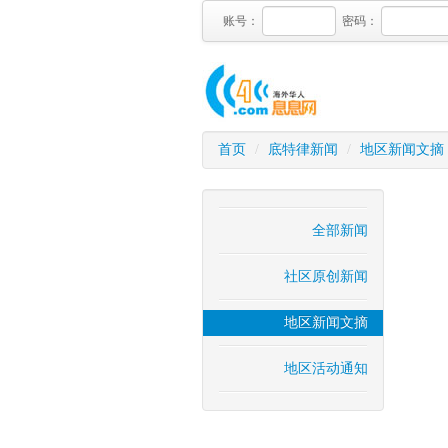
账号：
密码：
首页
/
底特律新闻
/
地区新闻文摘
全部新闻
社区原创新闻
地区新闻文摘
地区活动通知