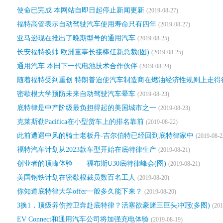
使命已完成 本网站自即日起停止新闻更新
(2019-08-27)
福特高管表示自动驾驶汽车使用寿命只有四年
(2019-08-27)
亚马逊现在推出了晚期型号的通用汽车
(2019-08-25)
长安福特换帅 欧洲董事长接棒任新总裁(图)
(2019-08-25)
通用汽车 本田下一代电池技术合作伙伴
(2019-08-24)
随着福特受到重创 特朗普迫使汽车制造商在燃油经济性规则上走得
密歇根大学预防未来自动驾驶汽车晕车
(2019-08-23)
底特律是中产阶级最负担得起的美国城市之一
(2019-08-23)
克莱斯勒Pacifica在小型货车上的排名靠前
(2019-08-22)
此前遭遇中风的骑士老板丹-吉尔伯特已经回到底特律家中
(2019-08-2
福特汽车计划从2023款车型开始在底特律生产
(2019-08-21)
创业者的顶峰体验——福布斯U30底特律峰会(图)
(2019-08-21)
美国钢铁计划在密歇根裁员数百名工人
(2019-08-20)
你知道底特律大学offer一般多久能下来？
(2019-08-20)
3换1，顶级养伤控卫奔赴底特律？活塞欲豪赌三巨头冲冠(多图)
(201
EV Connect和通用汽车公司将加强充电体验
(2019-08-19)