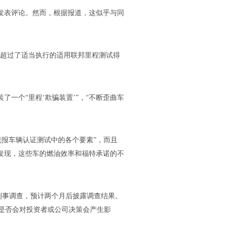
发表评论。然而，根据报道，这似乎与同
“超过了适当执行的适用联邦里程测试得
了一个“里程‘欺骗装置’”，“不断歪曲车
报车辆认证测试中的各个要素”，而且
试发现，这些车的燃油效率和福特承诺的不
事调查，预计两个月后披露调查结果。
是否会对投资者或公司决策会产生影