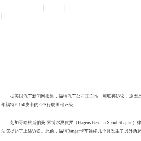
据美国汽车新闻网报道，福特汽车公司正面临一项联邦诉讼，原因是该公司
年福特F-150皮卡的EPA行驶里程评级。
芝加哥哈根斯伯曼·索博尔夏皮罗（Hagens Berman Sobol Shap
法院提起了上述诉讼。此前，福特Ranger卡车连续几个月发生了另外两