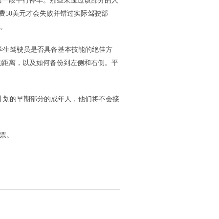
括一段平行停车。那些未通过该部分的人
花费50美元才会失败并错过实际驾驶部
”。
学生驾驶员是否具备基本技能的绝佳方
的距离，以及如何备份到左侧和右侧。平
计划的早期部分的成年人，他们将不会接
投票。