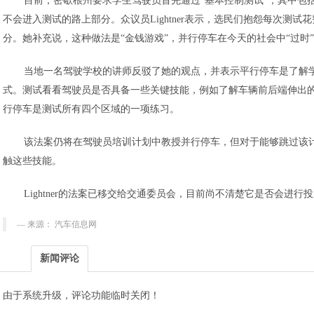
目前，密歇根州要求学生驾驶员首先通过“基本控制测试”，其中包
不会进入测试的路上部分。众议员Lightner表示，选民们抱怨每次测试
分。她补充说，这种做法是“金钱游戏”，并行停车在今天的社会中“过时
当地一名驾驶学校的讲师反驳了她的观点，并表示平行停车是了解
式。测试看看驾驶员是否具备一些关键技能，例如了解车辆前后端伸出
行停车是测试所有四个区域的一项练习。
该法案仍将在驾驶员培训计划中教授并行停车，但对于能够跳过该
触这些技能。
Lightner的法案已移交给交通委员会，目前尚不清楚它是否会进行
来源： 汽车信息网
新闻评论
由于系统升级，评论功能临时关闭！