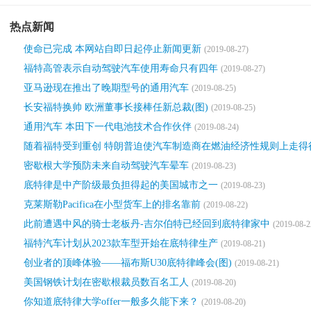
热点新闻
使命已完成 本网站自即日起停止新闻更新
(2019-08-27)
福特高管表示自动驾驶汽车使用寿命只有四年
(2019-08-27)
亚马逊现在推出了晚期型号的通用汽车
(2019-08-25)
长安福特换帅 欧洲董事长接棒任新总裁(图)
(2019-08-25)
通用汽车 本田下一代电池技术合作伙伴
(2019-08-24)
随着福特受到重创 特朗普迫使汽车制造商在燃油经济性规则上走得
密歇根大学预防未来自动驾驶汽车晕车
(2019-08-23)
底特律是中产阶级最负担得起的美国城市之一
(2019-08-23)
克莱斯勒Pacifica在小型货车上的排名靠前
(2019-08-22)
此前遭遇中风的骑士老板丹-吉尔伯特已经回到底特律家中
(2019-08-2
福特汽车计划从2023款车型开始在底特律生产
(2019-08-21)
创业者的顶峰体验——福布斯U30底特律峰会(图)
(2019-08-21)
美国钢铁计划在密歇根裁员数百名工人
(2019-08-20)
你知道底特律大学offer一般多久能下来？
(2019-08-20)