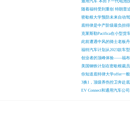
通用汽车 本田下一代电池
随着福特受到重创 特朗普
密歇根大学预防未来自动驾
底特律是中产阶级最负担得
克莱斯勒Pacifica在小型
此前遭遇中风的骑士老板丹
福特汽车计划从2023款车
创业者的顶峰体验——福布斯
美国钢铁计划在密歇根裁员
你知道底特律大学offer一
3换1，顶级养伤控卫奔赴
EV Connect和通用汽车