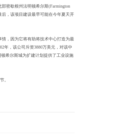
密歇根州法明顿希尔斯(Farmington
司批准后，该项目建设最早可能在今年夏天开
的事情，因为它将有助将技术中心打造为最
02年，该公司斥资3880万美元，对该中
明顿希尔斯城为扩建计划提供了工业设施
细节。