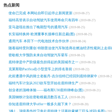
热点新闻
使命已完成 本网站自即日起停止新闻更新
(2019-08-27)
福特高管表示自动驾驶汽车使用寿命只有四年
(2019-08-27)
亚马逊现在推出了晚期型号的通用汽车
(2019-08-25)
长安福特换帅 欧洲董事长接棒任新总裁(图)
(2019-08-25)
通用汽车 本田下一代电池技术合作伙伴
(2019-08-24)
随着福特受到重创 特朗普迫使汽车制造商在燃油经济性规则上走得
密歇根大学预防未来自动驾驶汽车晕车
(2019-08-23)
底特律是中产阶级最负担得起的美国城市之一
(2019-08-23)
克莱斯勒Pacifica在小型货车上的排名靠前
(2019-08-22)
此前遭遇中风的骑士老板丹-吉尔伯特已经回到底特律家中
(2019-08-2
福特汽车计划从2023款车型开始在底特律生产
(2019-08-21)
创业者的顶峰体验——福布斯U30底特律峰会(图)
(2019-08-21)
美国钢铁计划在密歇根裁员数百名工人
(2019-08-20)
你知道底特律大学offer一般多久能下来？
(2019-08-20)
3换1，顶级养伤控卫奔赴底特律？活塞欲豪赌三巨头冲冠(多图)
(201