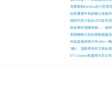
克莱斯勒Pacifica在小型
此前遭遇中风的骑士老板丹
福特汽车计划从2023款车
创业者的顶峰体验——福布斯
美国钢铁计划在密歇根裁员
你知道底特律大学offer一
3换1，顶级养伤控卫奔赴
EV Connect和通用汽车