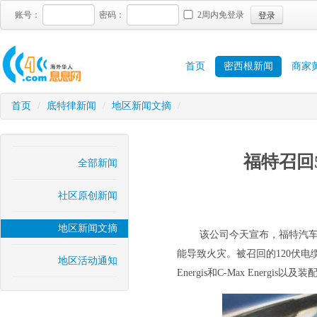
登录
账号：
密码：
2周内免登录
首页
密西根新闻
商家
首页
/
底特律新闻
/
地区新闻文摘
/
福特召回
全部新闻
社区原创新闻
地区新闻文摘
该公司今天宣布，福特汽车
能导致火灾。被召回的120伏电缆
地区活动通知
Energis和C-Max Energis