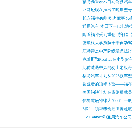
福特高管表示自动驾驶汽车
亚马逊现在推出了晚期型号
长安福特换帅 欧洲董事长接
通用汽车 本田下一代电池
随着福特受到重创 特朗普
密歇根大学预防未来自动驾
底特律是中产阶级最负担得
克莱斯勒Pacifica在小型
此前遭遇中风的骑士老板丹
福特汽车计划从2023款车
创业者的顶峰体验——福布斯
美国钢铁计划在密歇根裁员
你知道底特律大学offer一
3换1，顶级养伤控卫奔赴
EV Connect和通用汽车