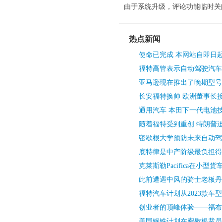
由于系统升级，评论功能临时关
热点新闻
使命已完成 本网站自即日
福特高管表示自动驾驶汽车
亚马逊现在推出了晚期型号
长安福特换帅 欧洲董事长接
通用汽车 本田下一代电池
随着福特受到重创 特朗普
密歇根大学预防未来自动驾
底特律是中产阶级最负担得
克莱斯勒Pacifica在小型
此前遭遇中风的骑士老板丹
福特汽车计划从2023款车
创业者的顶峰体验——福布斯
美国钢铁计划在密歇根裁员