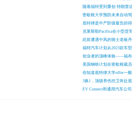
随着福特受到重创 特朗普
密歇根大学预防未来自动驾
底特律是中产阶级最负担得
克莱斯勒Pacifica在小型
此前遭遇中风的骑士老板丹
福特汽车计划从2023款车
创业者的顶峰体验——福布斯
美国钢铁计划在密歇根裁员
你知道底特律大学offer一
3换1，顶级养伤控卫奔赴
EV Connect和通用汽车