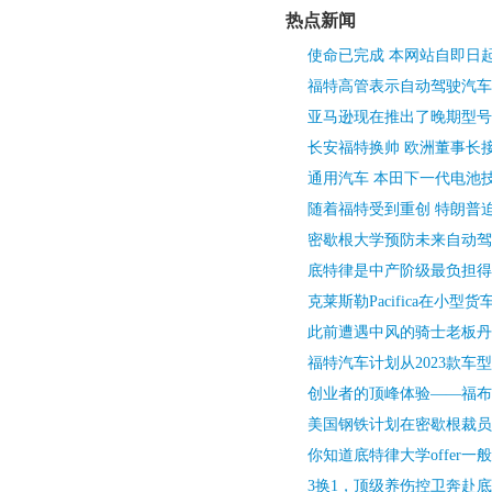
热点新闻
使命已完成 本网站自即日
福特高管表示自动驾驶汽车
亚马逊现在推出了晚期型号
长安福特换帅 欧洲董事长接
通用汽车 本田下一代电池
随着福特受到重创 特朗普
密歇根大学预防未来自动驾
底特律是中产阶级最负担得
克莱斯勒Pacifica在小型
此前遭遇中风的骑士老板丹
福特汽车计划从2023款车
创业者的顶峰体验——福布斯
美国钢铁计划在密歇根裁员
你知道底特律大学offer一
3换1，顶级养伤控卫奔赴