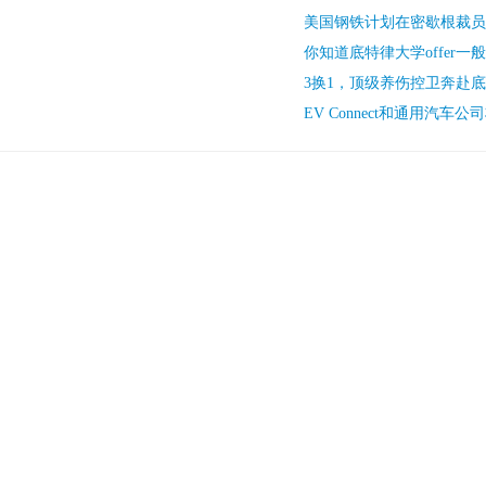
美国钢铁计划在密歇根裁员
你知道底特律大学offer一
3换1，顶级养伤控卫奔赴
EV Connect和通用汽车