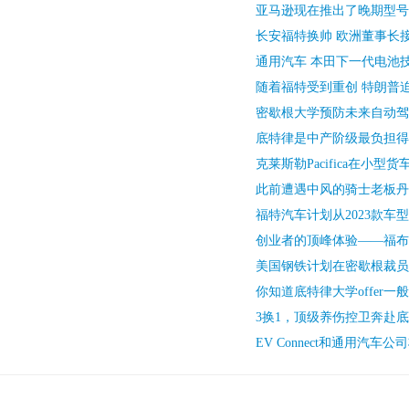
亚马逊现在推出了晚期型号
长安福特换帅 欧洲董事长接
通用汽车 本田下一代电池
随着福特受到重创 特朗普
密歇根大学预防未来自动驾
底特律是中产阶级最负担得
克莱斯勒Pacifica在小型
此前遭遇中风的骑士老板丹
福特汽车计划从2023款车
创业者的顶峰体验——福布斯
美国钢铁计划在密歇根裁员
你知道底特律大学offer一
3换1，顶级养伤控卫奔赴
EV Connect和通用汽车