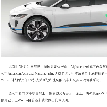
北京时间4月24日消息，据国外媒体报道，Alphabet公司旗下自动驾
公司American Axle and Manufacturing达成协议，租赁后者
Waymo计划采用菲亚特-克莱斯勒和捷豹的汽车安装其自动驾驶系统。
该公司将向这座空置的工厂投资1360万美元，该工厂的占地面积将
候开业，但Waymo目前还未就此做出具体说明。