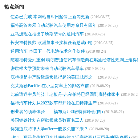
热点新闻
使命已完成 本网站自即日起停止新闻更新
(2019-08-27)
福特高管表示自动驾驶汽车使用寿命只有四年
(2019-08-27)
亚马逊现在推出了晚期型号的通用汽车
(2019-08-25)
长安福特换帅 欧洲董事长接棒任新总裁(图)
(2019-08-25)
通用汽车 本田下一代电池技术合作伙伴
(2019-08-24)
随着福特受到重创 特朗普迫使汽车制造商在燃油经济性规则上走得
密歇根大学预防未来自动驾驶汽车晕车
(2019-08-23)
底特律是中产阶级最负担得起的美国城市之一
(2019-08-23)
克莱斯勒Pacifica在小型货车上的排名靠前
(2019-08-22)
此前遭遇中风的骑士老板丹-吉尔伯特已经回到底特律家中
(2019-08-2
福特汽车计划从2023款车型开始在底特律生产
(2019-08-21)
创业者的顶峰体验——福布斯U30底特律峰会(图)
(2019-08-21)
美国钢铁计划在密歇根裁员数百名工人
(2019-08-20)
你知道底特律大学offer一般多久能下来？
(2019-08-20)
3换1，顶级养伤控卫奔赴底特律？活塞欲豪赌三巨头冲冠(多图)
(201