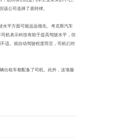
，但该公司选择了底特律。
驾驶水平方面可能远远领先。考克斯汽车
）的汽车司机表示科技有助于提高驾驶水平，但
到不适。就自动驾驶程度而言，司机们对
每辆出租车都配备了司机。此外，这项服