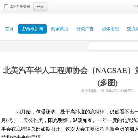
登录
2周内免登录
当
首页
密西根新闻
商家黄页
分类广告
团体组织
交流
/
北美汽车华人工程师协会（NACSAE
(多图)
发布时间： 2019-04-23 21:00:57.0
四月始，乍暖还寒。处于高纬度的底特律，仍然看不出一
月6号），天公作美，阳光明媚，温暖如春。一年一度的北美汽车
事会在底特律总部如期召开。这次大会主要议程为新会员的加
结和对未来的展望。