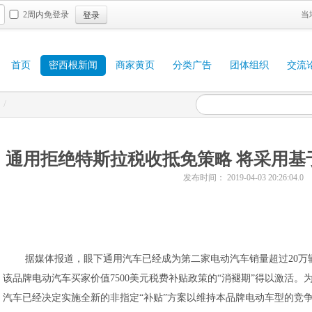
登录
2周内免登录
当
首页
密西根新闻
商家黄页
分类广告
团体组织
交流
/
通用拒绝特斯拉税收抵免策略 将采用基
发布时间： 2019-04-03 20:26:04.0
据媒体报道，眼下通用汽车已经成为第二家电动汽车销量超过20万
该品牌电动汽车买家价值7500美元税费补贴政策的“消褪期”得以激活
汽车已经决定实施全新的非指定“补贴”方案以维持本品牌电动车型的竞