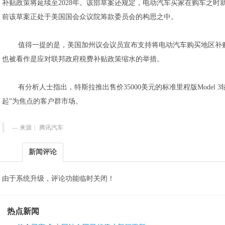
补贴政策将延续至2028年。该部草案还规定，电动汽车买家在购车之时就
前该草案正处于美国国会众议院筹款委员会的构思之中。
值得一提的是，美国加州议会议员宣布支持将电动汽车购买地区补贴额
也被看作是应对联邦政府税费补贴政策缩水的举措。
有分析人士指出，特斯拉推出售价35000美元的标准里程版Model
起”为焦点的客户群市场。
来源： 腾讯汽车
新闻评论
由于系统升级，评论功能临时关闭！
热点新闻