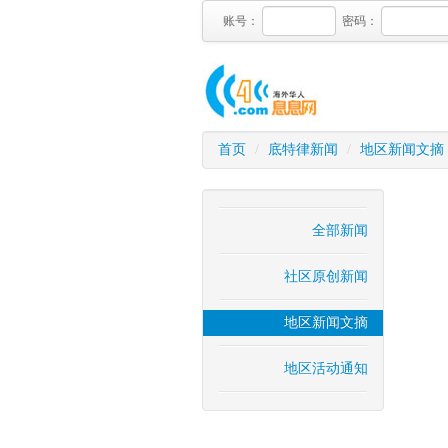
账号：
密码：
首页
/
底特律新闻
/
地区新闻文摘
全部新闻
社区原创新闻
地区新闻文摘
地区活动通知