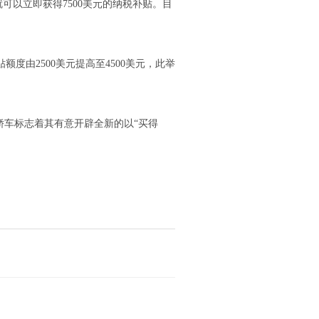
可以立即获得7500美元的纳税补贴。目
度由2500美元提高至4500美元，此举
 3轿车标志着其有意开辟全新的以“买得