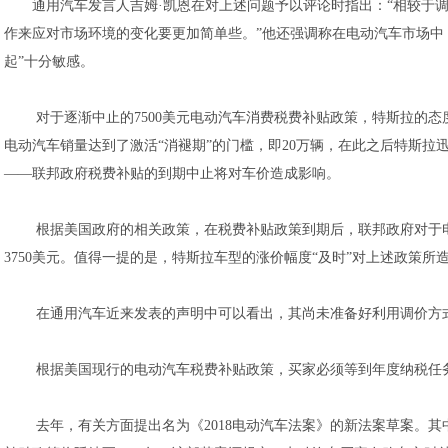
通用汽车发言人吉姆·凯恩在对上述问题予以评论时指出：“相较于调
作来应对市场环境的变化要更加简单些。”他还强调称在电动汽车市场中
起”十分敏感。
对于逐渐中止的7500美元电动汽车消费税费补贴政策，特斯拉的态
电动汽车销量达到了激活“消褪期”的门槛，即20万辆，在此之后特斯拉
——联邦政府税费补贴的到期中止将对车价造成影响。
根据美国政府的相关政策，在税费补贴政策到期后，联邦政府对于电
3750美元。值得一提的是，特斯拉车型的涨价幅度“及时”对上述政策所
在通用汽车近来发表的声明中可以看出，其尚未准备好利用调价方
根据美国现行的电动汽车税费补贴政策，买家必须等到年度纳税任
去年，有关方面提出名为《2018电动汽车法案》的新法案草案。其