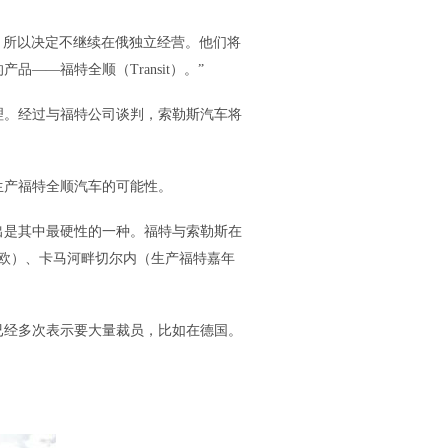
，所以决定不继续在俄独立经营。他们将
——福特全顺（Transit）。”
理。经过与福特公司谈判，索勒斯汽车将
生产福特全顺汽车的可能性。
出是其中最硬性的一种。福特与索勒斯在
欧）、卡马河畔切尔内（生产福特嘉年
。
已经多次表示要大量裁员，比如在德国。