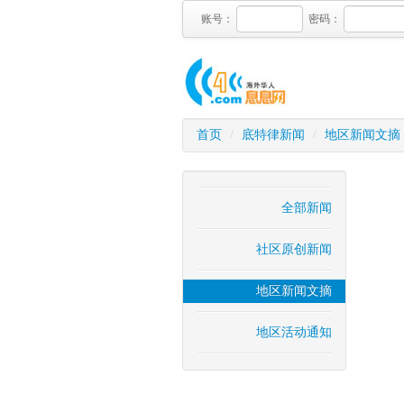
账号：
密码：
首页
/
底特律新闻
/
地区新闻文摘
全部新闻
社区原创新闻
地区新闻文摘
地区活动通知