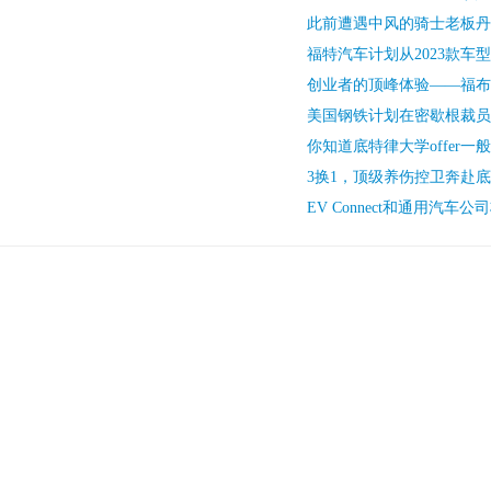
此前遭遇中风的骑士老板丹
福特汽车计划从2023款车
创业者的顶峰体验——福布斯
美国钢铁计划在密歇根裁员
你知道底特律大学offer一
3换1，顶级养伤控卫奔赴
EV Connect和通用汽车