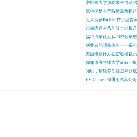
密歇根大学预防未来自动驾
底特律是中产阶级最负担得
克莱斯勒Pacifica在小型
此前遭遇中风的骑士老板丹
福特汽车计划从2023款车
创业者的顶峰体验——福布斯
美国钢铁计划在密歇根裁员
你知道底特律大学offer一
3换1，顶级养伤控卫奔赴
EV Connect和通用汽车