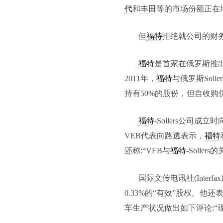
代
和
丰田
等的市场份额正在
但
福特
拒绝就公司的财
福特
是首家在俄罗斯推出
2011年，
福特
与俄罗斯Sol
持有50%的股份，但自收购
福特
-Sollers公司成
VEB代表向路透表示，
福特
还称:“VEB与
福特
-Soll
国际文传电讯社(Interfax
0.33%的“有效”股权。他还
车生产状况做出如下评论:“