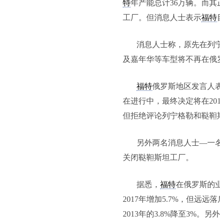
特
年产能总计36万辆。而
工厂。但消息人士表示
福特
消息人士称，原先在列
及嘉年华等车型将不再在俄
福特
俄罗斯地区发言人
在进行中，最终决定将在2
但拒绝评论列宁格勒和鞑靼
另外两名消息人士—一
关闭鞑靼斯坦工厂。
据悉，
福特
在俄罗斯的
2017年增加5.7%，但
2013年的3.8%降至3%。另