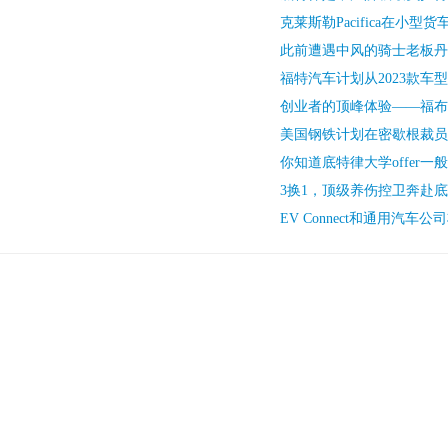
克莱斯勒Pacifica在小型
此前遭遇中风的骑士老板丹
福特汽车计划从2023款车
创业者的顶峰体验——福布斯
美国钢铁计划在密歇根裁员
你知道底特律大学offer一
3换1，顶级养伤控卫奔赴
EV Connect和通用汽车