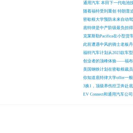
通用汽车 本田下一代电池
随着福特受到重创 特朗普
密歇根大学预防未来自动驾
底特律是中产阶级最负担得
克莱斯勒Pacifica在小型
此前遭遇中风的骑士老板丹
福特汽车计划从2023款车
创业者的顶峰体验——福布斯
美国钢铁计划在密歇根裁员
你知道底特律大学offer一
3换1，顶级养伤控卫奔赴
EV Connect和通用汽车