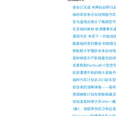
使命已完成 本网站自即日
福特高管表示自动驾驶汽车
亚马逊现在推出了晚期型号
长安福特换帅 欧洲董事长接
通用汽车 本田下一代电池
随着福特受到重创 特朗普
密歇根大学预防未来自动驾
底特律是中产阶级最负担得
克莱斯勒Pacifica在小型
此前遭遇中风的骑士老板丹
福特汽车计划从2023款车
创业者的顶峰体验——福布斯
美国钢铁计划在密歇根裁员
你知道底特律大学offer一
3换1，顶级养伤控卫奔赴