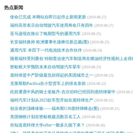
热点新闻
使命已完成 本网站自即日起停止新闻更新
(2019-08-27)
福特高管表示自动驾驶汽车使用寿命只有四年
(2019-08-27)
亚马逊现在推出了晚期型号的通用汽车
(2019-08-25)
长安福特换帅 欧洲董事长接棒任新总裁(图)
(2019-08-25)
通用汽车 本田下一代电池技术合作伙伴
(2019-08-24)
随着福特受到重创 特朗普迫使汽车制造商在燃油经济性规则上走得
密歇根大学预防未来自动驾驶汽车晕车
(2019-08-23)
底特律是中产阶级最负担得起的美国城市之一
(2019-08-23)
克莱斯勒Pacifica在小型货车上的排名靠前
(2019-08-22)
此前遭遇中风的骑士老板丹-吉尔伯特已经回到底特律家中
(2019-08-2
福特汽车计划从2023款车型开始在底特律生产
(2019-08-21)
创业者的顶峰体验——福布斯U30底特律峰会(图)
(2019-08-21)
美国钢铁计划在密歇根裁员数百名工人
(2019-08-20)
你知道底特律大学offer一般多久能下来？
(2019-08-20)