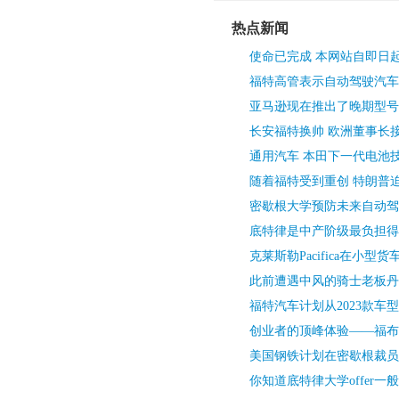
热点新闻
使命已完成 本网站自即日
福特高管表示自动驾驶汽车
亚马逊现在推出了晚期型号
长安福特换帅 欧洲董事长接
通用汽车 本田下一代电池
随着福特受到重创 特朗普
密歇根大学预防未来自动驾
底特律是中产阶级最负担得
克莱斯勒Pacifica在小型
此前遭遇中风的骑士老板丹
福特汽车计划从2023款车
创业者的顶峰体验——福布斯
美国钢铁计划在密歇根裁员
你知道底特律大学offer一