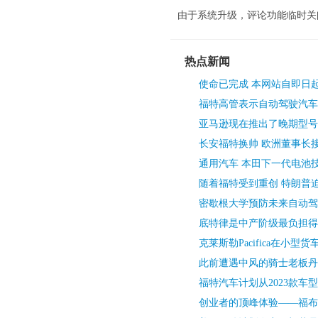
由于系统升级，评论功能临时关
热点新闻
使命已完成 本网站自即日
福特高管表示自动驾驶汽车
亚马逊现在推出了晚期型号
长安福特换帅 欧洲董事长接
通用汽车 本田下一代电池
随着福特受到重创 特朗普
密歇根大学预防未来自动驾
底特律是中产阶级最负担得
克莱斯勒Pacifica在小型
此前遭遇中风的骑士老板丹
福特汽车计划从2023款车
创业者的顶峰体验——福布斯