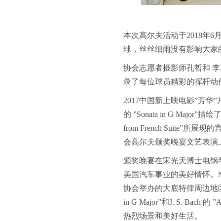
本次高尔夫活动于
2018
年
6
球，丝丝细雨没有影响大家
协会志愿者摄影师孔哲和
李
录了每位球员精彩的挥杆动
2017
中国新上映电影”芳华”
的
”Sonata in G Major
”描绘
from French Suite
”所展现的
会高尔夫颁奖晚宴文艺表演
颁奖晚宴在宋光天博士电钢
美国汽车事业的美好情怀。
协会举办的大底特律周边地
in G Major”
和
J. S. Bach
的
”Al
热烈场景和美好生活。