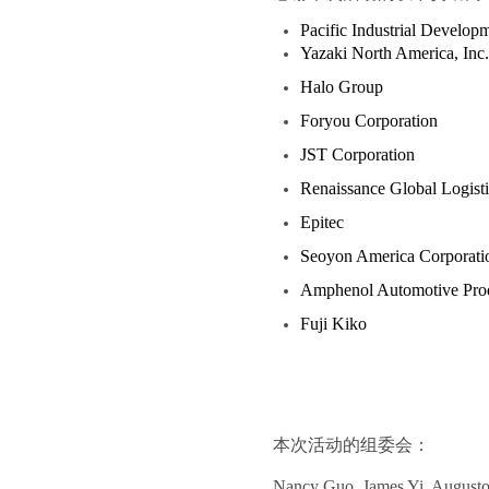
Pacific Industrial Develop
Yazaki North America, Inc.
Halo Group
Foryou Corporation
JST Corporation
Renaissance Global Logisti
Epitec
Seoyon America Corporati
Amphenol Automotive Pro
Fuji Kiko
本次活动的组委会：
Nancy Guo, James Yi, Augusto 