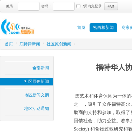
登录
账号：
密码：
2周内免登录
首页
密西根新闻
商家
首页
/
底特律新闻
/
社区原创新闻
/
福特华人协
全部新闻
社区原创新闻
地区新闻文摘
集艺术和体育休闲为一体的
之一，吸引了众多福特高尔
地区活动通知
助商的支持和参加，取得了
回馈社会，助力公益。赛事
Society)
和食物过敏研究和