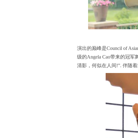
演出的巅峰是
Council of Asia
级的
Angela Cao
带来的冠军
清影，何似在人间
!”.
伴随着