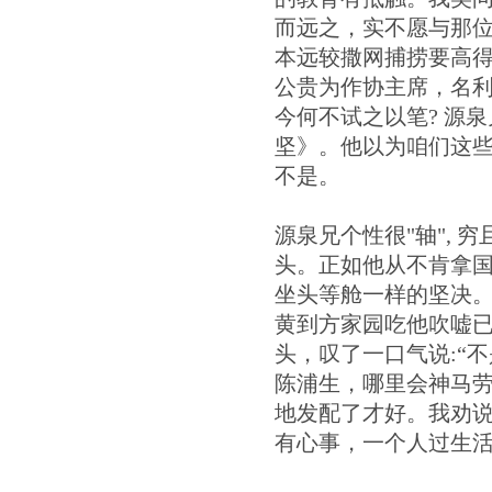
而远之，实不愿与那位
本远较撒网捕捞要高
公贵为作协主席，名
今何不试之以笔? 源
坚》。他以为咱们这
不是。
源泉兄个性很"轴",
头。正如他从不肯拿
坐头等舱一样的坚决
黄到方家园吃他吹嘘
头，叹了一口气说:“
陈浦生，哪里会神马
地发配了才好。我劝
有心事，一个人过生