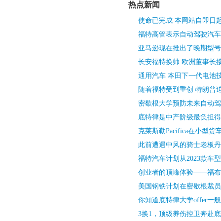
热点新闻
使命已完成 本网站自即日
福特高管表示自动驾驶汽车
亚马逊现在推出了晚期型号
长安福特换帅 欧洲董事长接
通用汽车 本田下一代电池
随着福特受到重创 特朗普
密歇根大学预防未来自动驾
底特律是中产阶级最负担得
克莱斯勒Pacifica在小型
此前遭遇中风的骑士老板丹
福特汽车计划从2023款车
创业者的顶峰体验——福布斯
美国钢铁计划在密歇根裁员
你知道底特律大学offer一
3换1，顶级养伤控卫奔赴