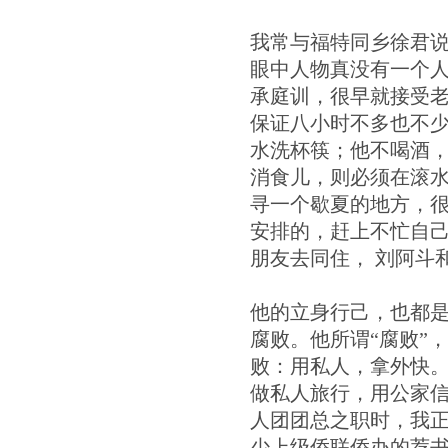
我常与福特同乡徐君
眼中人物真没有一个
承庭训，很早就接受
保证八小时不多也不
水洗杯筷；他不喝酒，
消食儿，则必须在滚
寻一个歇夏的地方，很
安排的，赶上不忙自
朋友去同住， 刘阿斗
他的立身行己，也都
腐败。他所谓“腐败”
败：用私人，拿外快。
做私人旅行，用公家
人团团总之职时，我正
少上级侨联侨办的荐