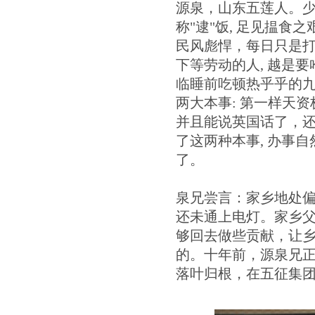
源泉，山东五莲人。少
称"逮"饭, 足见揾食
民风彪悍，每日只是打
下等劳动的人, 越是要
临睡前吃顿热乎乎的九转
两大本事: 第一样天资
并且能说英国话了，还
了这两种本事, 办事自
了。
泉兄尝言：家乡地处
还未通上电灯。家乡
够回去做些贡献，让
的。十年前，源泉兄
落叶归根，在五征集