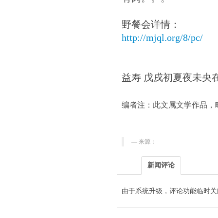
野餐会详情：
http://mjql.org/8/pc/
益寿 戊戌初夏夜未央
编者注：此文属
文学作品，
来源：
新闻评论
由于系统升级，评论功能临时关