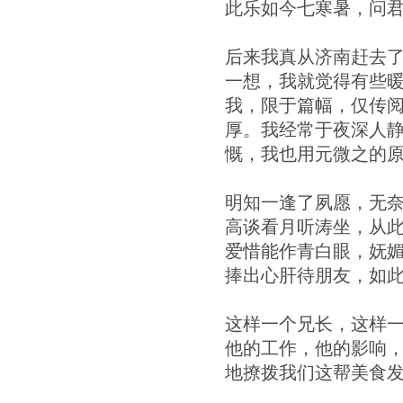
此乐如今七寒暑，问
后来我真从济南赶去
一想，我就觉得有些
我，限于篇幅，仅传
厚。我经常于夜深人
慨，我也用元微之的
明知一逢了夙愿，无
高谈看月听涛坐，从
爱惜能作青白眼，妩
捧出心肝待朋友，如
这样一个兄长，这样
他的工作，他的影响
地撩拨我们这帮美食