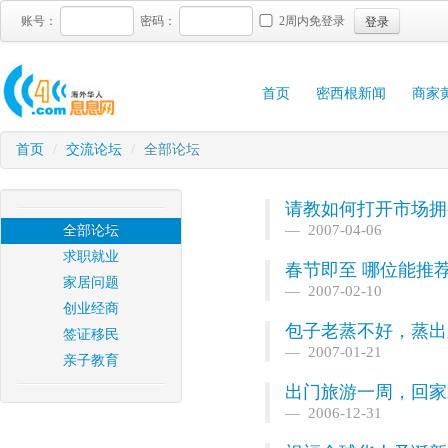
登录
账号：
密码：
2周内免登录
首页
密西根新闻
商家
首页
/
交流论坛
/
全部论坛
请教如何打开市场拥
2007-04-06
全部论坛
求职就业
春节即至 哪位能推荐
家居问题
2007-02-10
创业经商
包子老蒸不好，蒸出
签证移民
2007-01-21
亲子教育
出门旅游一周，回家
2006-12-31