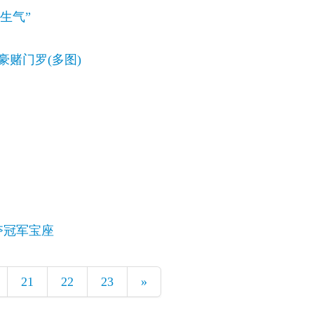
生气”
豪赌门罗(多图)
夺冠军宝座
21
22
23
»