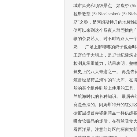
城市风光和顶级景点，如瘦桥 (Skinny B
拉斯教堂 (St Nicolaaskerk 
脐”之称，是阿姆斯特丹的地标性
便可以来到这个昼夜人群熙攘的
鞭的杂耍艺人、时不时给路人一个
奶......广场上胖嘟嘟的鸽子也会时不
王宫位于大坝上，是17世纪建筑
检测其承重能力，结果表明，整幢房
筑史上的八大奇迹之一。 再是去
筑曾经是荷兰海军的军火库。在
船的某个组件到船上使用的工具
兰航海时代的各种知识。 最后去
竟是合法的。阿姆斯特丹的红灯
橱窗里搔首弄姿象商品一样供嫖
吸食软毒品的场所，在荷兰吸食
看西洋景。注意红灯区的橱窗女郎