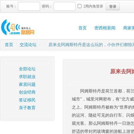
登录
账号：
密码：
2周内免登录
首页
密西根新闻
商家
首页
/
交流论坛
/
/
原来去阿姆斯特丹是这么玩的，小伙伴们都惊
全部论坛
原来去阿
求职就业
家居问题
阿姆斯特丹是荷兰首都，荷兰
创业经商
城市”，城里河网密布，有“北方
签证移民
之上。阿姆斯特丹被称为“世界的
亲子教育
的运河、随处可见的自行车、闪烁
观光客。那么阿姆斯特丹一日游怎
舒适的带封闭玻璃窗的游船上游