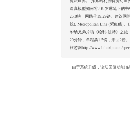
魔法世界。 探索哈利波特魔幻世
逼真模型如何将J.K.罗琳笔下的书
25.8镑，网路价19.29镑。建议网路购票
线), Metropolitan Line (紫红线)
华纳兄弟片场《哈利•波特》之旅：片
20分钟，单程票1.5镑，来回2镑
旅游网http://www.lulutrip.com/s
由于系统升级，论坛回复功能临