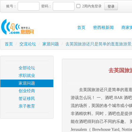
登录
账号：
密码：
2周内免登录
首页
密西根新闻
商家
首页
/
交流论坛
/
家居问题
/
去英国旅游还只是简单的逛逛旅游景
全部论坛
去英国旅
求职就业
家居问题
去英国旅游还只是简单的逛逛
创业经商
游该怎么玩！ 一、酒吧 BAR
签证移民
流的场所，英国的各个城市或小
亲子教育
非酒精饮料。同时，酒吧也是提供英国
能在酒吧得到自己不同的乐趣。 英国目
Jerusalem（ Brewhouse Ya