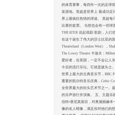
的体育赛事，每四年一次的足球
发源地。英超是世界上 最成功足
界上最疯狂热情的球迷。 英超每
比赛的套票。 当然也会有一些球票
THEATER 说起戏剧 歌剧，
在这个诞生了伟大的莎士比亚的国度
Theatreland（London West），Shak
The Lowry Theatre 卡迪夫：Mille
爱好者，在英国，一定不会让人失
今后的流行乐坛。它就是披头士。
世界上最大的古典音乐节，BBC 
重要的凯尔特音乐庆典，Celtic 
全世界最大的街头艺术节之一。
的乐声游行并演奏。 五、主题乐园之
伯特•唐尼真面目，对奥黛丽赫本
像的名人蜡像，满足你对他们的想