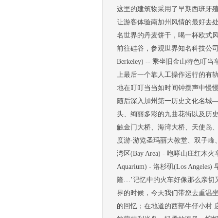
这里的建筑物采用了早期西班牙
让游客体验南加州风情的最好去
名世界的丹麦饼干，喝一杯欧式
前往硅谷，参观世界知名科技公司的总部，于
Berkeley) -- 乘坐旧金山特色叮当
上最后一个靠人工操作运行的有轨缆车
地在叮叮当当如时间钟摆声中慢
随后深入加州第一历史文化名城
头、绚丽多彩的九曲花街以及历
触金门大桥、海湾大桥、天使岛、
度游-游览圣玛丽大教堂、双子峰
湾区(Bay Area) - 咆哮山庄红木火车(Ro
Aquarium) - 洛杉矶(Los 
隆…’记忆中的火车好像那么亲切
界的时候，今天我们带您去重温坐
的回忆；在地道的西部牛仔小村 