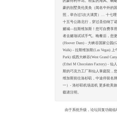
的蒙特利半岛。轻柔的海风、蜿
豪的别墅美伦美奂（闻名中外的
照，举办过5次大满贯）… 十七哩的海景令
十五号公路北行，穿过圣伯纳丁
赌城—拉斯维加斯！您可自费享用丰盛的
者去赌场试试手气。晚餐后，您更
(Hoover Dam) - 大峡谷国家公园(Gra
Walk) - 拉斯维加斯(Las Vega
Park) 或西大峡谷(West Grand 
(Ethel M Chocolates Factory
斯的巧克力工厂和仙人掌庭院，
维加斯前往洛杉矶，中途停留名牌
一）- 洛杉矶机场送机 更多欧美旅游资讯请登录
载请注明。
由于系统升级，论坛回复功能临