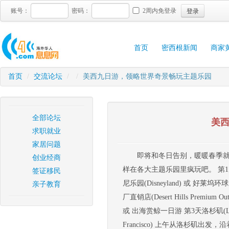
登录
账号：
密码：
2周内免登录
首页
密西根新闻
商家
首页
/
交流论坛
/
/
美西九日游，领略世界奇景畅玩主题乐园
全部论坛
美
求职就业
家居问题
即将和冬日告别，暖暖春季
创业经商
样在各大主题乐园里疯玩吧。 第1天洛
签证移民
尼乐园(Disneyland) 或 好莱坞环球
亲子教育
厂直销店(Desert Hills Premium
或 出海赏鲸一日游 第3天洛杉矶(Los Ang
Francisco) 上午从洛杉矶