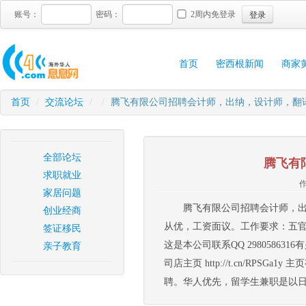
登录
账号：
密码：
2周内免登录
首页
密西根新闻
商家
首页
/
交流论坛
/
/
腾飞有限公司招聘会计师，出纳，设计师，翻
全部论坛
腾飞有
求职就业
作
家居问题
腾飞有限公司招聘会计师，出纳，
创业经商
从优，工资面议。工作要求：五官
签证移民
这是本公司联系QQ 2980586
亲子教育
司店主页 http://t.cn/R
聘。华人优先，留学生兼职是以