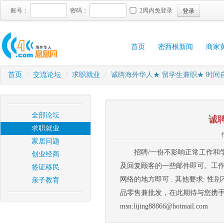
登录
账号：
密码：
2周内免登录
首页
密西根新闻
商家
首页
/
交流论坛
/
求职就业
/
诚聘海外华人★ 留学生兼职★ 时间
全部论坛
诚
求职就业
家居问题
招聘/一份不影响正常工作和
创业经商
及回复顾客的一些邮件即可。工作性
签证移民
网络的地方即可 . 其他要求: 
亲子教育
品零售兼批发，在此期待与您携手合作,
msn:lijing88866@hotmail.com