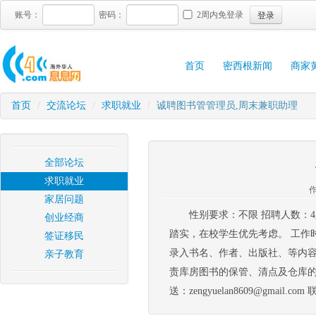
登录
账号：
密码：
2周内免登录
首页
密西根新闻
商家
首页
/
交流论坛
/
求职就业
/
诚聘图书管管理员,周末兼职助理
全部论坛
求职就业
作
家居问题
性别要求：不限 招聘人数：4
创业经商
踏实，在校学生优先考虑。 工作
签证移民
录入书名、作者、出版社、等内容
亲子教育
责库房图书的保管、清点及仓库的
送：zengyuelan8609@gm