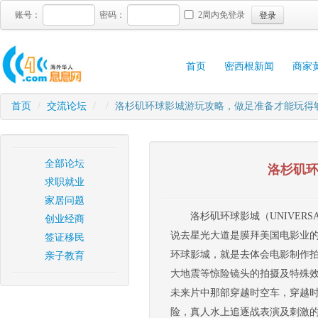
登录
账号：
密码：
2周内免登录
首页
密西根新闻
商家
首页
/
交流论坛
/
/
洛杉矶环球影城游玩攻略，做足准备才能玩得
全部论坛
洛杉矶
求职就业
家居问题
洛杉矶环球影城（UNIVER
创业经商
说去星光大道是膜拜美国电影业
签证移民
环球影城，就是去体会电影制作拍
亲子教育
大地震等惊险镜头的拍摄及特殊
未来片中那部穿越时空车，穿越
险，真人水上追逐战表演及刺激的