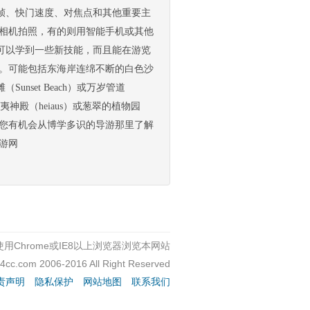
帧、快门速度、对焦点和其他重要主
端相机拍照，有的则用智能手机或其他
可以学到一些新技能，而且能在游览
定。可能包括东海岸连绵不断的白色沙
set Beach）或万岁管道
的夏威夷神殿（heiaus）或葱翠的植物园
，您有机会从博学多识的导游那里了解
游网
用Chrome或IE8以上浏览器浏览本网站
c4cc.com 2006-2016 All Right Reserved
责声明
隐私保护
网站地图
联系我们