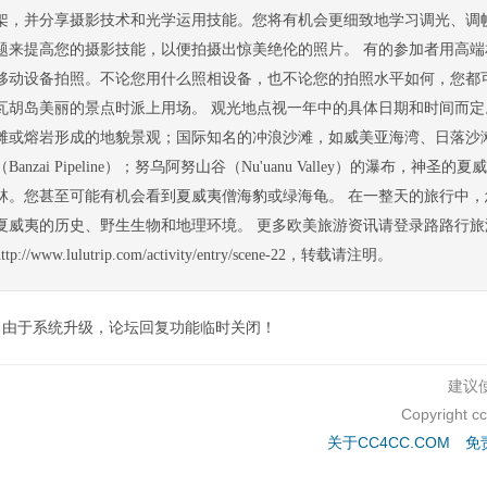
架，并分享摄影技术和光学运用技能。您将有机会更细致地学习调光、调
题来提高您的摄影技能，以便拍摄出惊美绝伦的照片。 有的参加者用高
移动设备拍照。不论您用什么照相设备，也不论您的拍照水平如何，您都
瓦胡岛美丽的景点时派上用场。 观光地点视一年中的具体日期和时间而
滩或熔岩形成的地貌景观；国际知名的冲浪沙滩，如威美亚海湾、日落沙滩（Sun
（Banzai Pipeline）；努乌阿努山谷（Nu'uanu Valley）的瀑布，神圣
林。您甚至可能有机会看到夏威夷僧海豹或绿海龟。 在一整天的旅行中
夏威夷的历史、野生生物和地理环境。 更多欧美旅游资讯请登录路路行旅
http://www.lulutrip.com/activity/entry/scene-22，转载请注明。
由于系统升级，论坛回复功能临时关闭！
建议使
Copyright c
关于CC4CC.COM
免