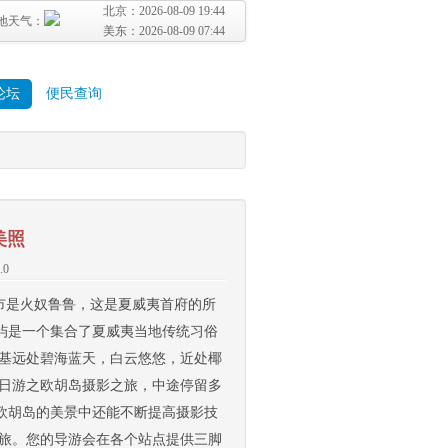
北京：
2026-08-09 19:44
地天气：
美东：
2026-08-09 07:44
论坛
便民查询
美照
.0
市是火奴鲁鲁，这是夏威夷首府的所
屿是一个集合了夏威夷当地传统习俗
基基远处碧海蓝天，白云悠悠，近处椰
一日游之欧胡岛摄影之旅，中途停留多
欧胡岛的美景中还能不断提高摄影技
之旅。您的导游会在各个站点提供三脚