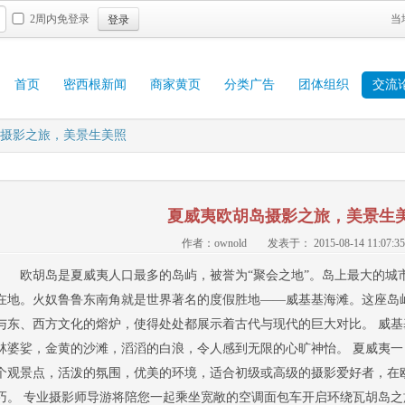
登录
2周内免登录
当
首页
密西根新闻
商家黄页
分类广告
团体组织
交流
摄影之旅，美景生美照
夏威夷欧胡岛摄影之旅，美景生
作者：ownold
发表于： 2015-08-14 11:07:35
欧胡岛是夏威夷人口最多的岛屿，被誉为“聚会之地”。岛上最大的城
在地。火奴鲁鲁东南角就是世界著名的度假胜地――威基基海滩。这座岛
与东、西方文化的熔炉，使得处处都展示着古代与现代的巨大对比。 威
林婆娑，金黄的沙滩，滔滔的白浪，令人感到无限的心旷神怡。 夏威夷
个观景点，活泼的氛围，优美的环境，适合初级或高级的摄影爱好者，在
巧。 专业摄影师导游将陪您一起乘坐宽敞的空调面包车开启环绕瓦胡岛