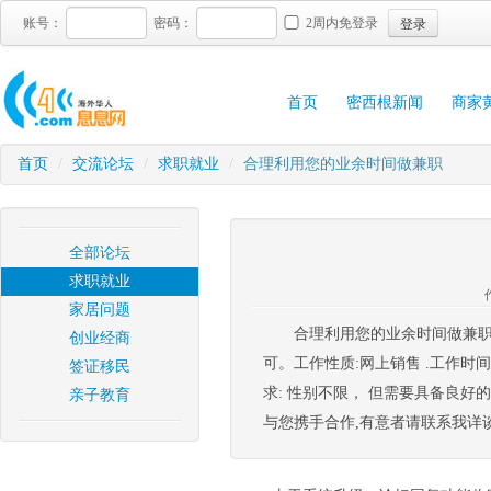
登录
账号：
密码：
2周内免登录
首页
密西根新闻
商家
首页
/
交流论坛
/
求职就业
/
合理利用您的业余时间做兼职
全部论坛
求职就业
家居问题
合理利用您的业余时间做兼职
创业经商
可。工作性质:网上销售 .工作时间
签证移民
求: 性别不限， 但需要具备良
亲子教育
与您携手合作,有意者请联系我详谈，谢谢 联系方