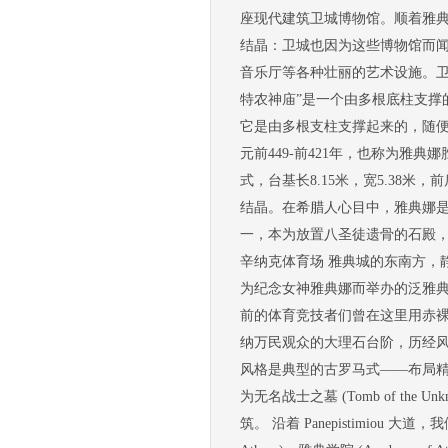
座现代建筑卫城博物馆。顺着雅
结晶：卫城也因为这些博物馆而
音乐厅等各种壮丽的艺术设施。卫
特农神庙”是一个由多根底柱支撑
它是由多根支柱支撑起来的，随便抽掉几
元前449-前421年，也称为雅
式，台基长8.15米，宽5.38
结晶。在希腊人心目中，雅典娜是
一，本为放置八圣徒遗骨的石殿，
辛纳克体育场 雅典城的东南方，
为纪念女神雅典娜而举办的泛雅典
前的体育竞技者们曾在这里用赤
纳万民观众的大理石台阶，历经
风格是典型的古罗马式——布局精巧，大
为无名战士之墓 (Tomb of the 
筑。 沿着 Panepistimiou 大道