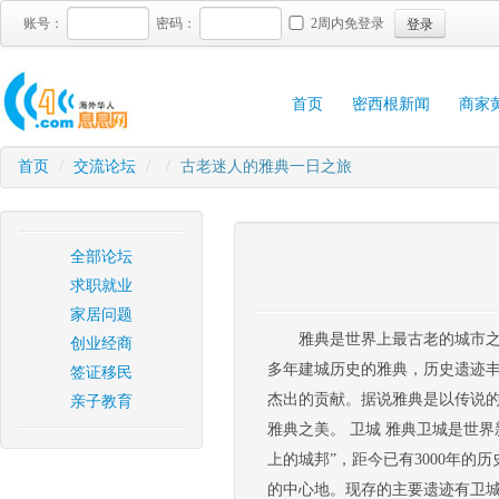
登录
账号：
密码：
2周内免登录
首页
密西根新闻
商家
首页
/
交流论坛
/
/
古老迷人的雅典一日之旅
全部论坛
求职就业
家居问题
雅典是世界上最古老的城市之一
创业经商
多年建城历史的雅典，历史遗迹
签证移民
杰出的贡献。据说雅典是以传说
亲子教育
雅典之美。 卫城 雅典卫城是世
上的城邦”，距今已有3000年
的中心地。现存的主要遗迹有卫