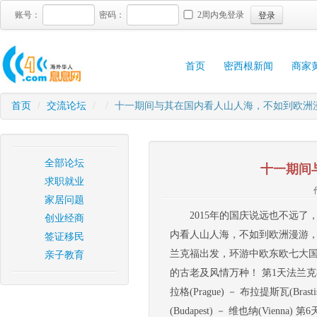
登录
账号：
密码：
2周内免登录
首页
密西根新闻
商家
首页
/
交流论坛
/
/
十一期间与其在国内看人山人海，不如到欧洲
全部论坛
十一期间
求职就业
家居问题
2015年的国庆说远也不远
创业经商
内看人山人海，不如到欧洲漫游，
签证移民
兰克福出发，环游中欧东欧七大
亲子教育
的古老及风情万种！ 第1天法兰克福机场接
拉格(Prague) － 布拉提斯瓦(Brast
(Budapest) － 维也纳(Vi