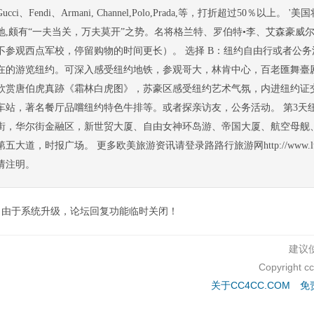
Gucci、Fendi、Armani, Channel,Polo,Prada,等，打折超过50％以
地,颇有“一夫当关，万夫莫开”之势。名将格兰特、罗伯特•李、艾森豪威
不参观西点军校，停留购物的时间更长）。 选择 B：纽约自由行或者公务
在的游览纽约。可深入感受纽约地铁，参观哥大，林肯中心，百老匯舞臺
欣赏唐伯虎真跡《霜林白虎图》，苏豪区感受纽约艺术气氛，内进纽约证
车站，著名餐厅品嚐纽约特色牛排等。或者探亲访友，公务活动。 第3天纽约市区
街，华尔街金融区，新世贸大厦、自由女神环岛游、帝国大厦、航空母舰
第五大道，时报广场。 更多欧美旅游资讯请登录路路行旅游网http://www.lulutrip.co
请注明。
由于系统升级，论坛回复功能临时关闭！
建议使
Copyright c
关于CC4CC.COM
免