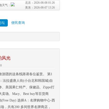
北京：
2026-08-08 01:26
地天气：
美东：
2026-08-07 13:26
论坛
便民查询
约风光
.0
游团的这条线路请各位鉴赏。 第1
纽约市区夜游：法拉盛唐人街(小台北和韩国城)自
美国果仁特产、保健品、Zippo打
Macy、Best buy等百货商
e Day) 选择A：名牌购物中心-西
物商场，共有200 多间世界名牌商店，