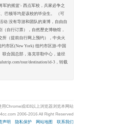
上。 '美国将军的摇篮'- 西点军校，兵家必争之
尔、巴顿等均是该校的毕业生。 （可
活动 没有导游和团队的束博，自由自
剧（自行订票），自然歷史博物馆，
交所（提前自行网上预约），中央火
(New York) 纽约市区游-中国
、联合国总部，洛克菲勒中心，途径
m/tour/destination/id-3，转载
用Chrome或IE8以上浏览器浏览本网站
c4cc.com 2006-2016 All Right Reserved
责声明
隐私保护
网站地图
联系我们