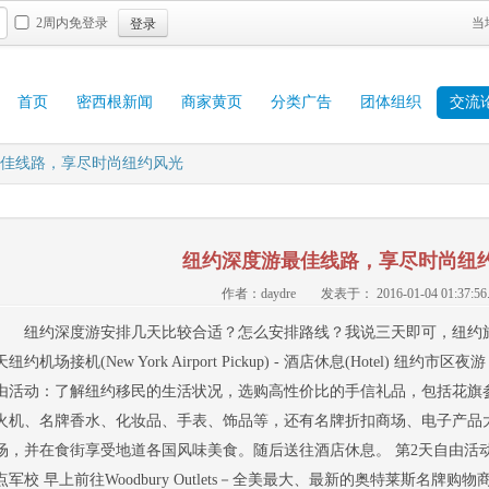
登录
2周内免登录
当
首页
密西根新闻
商家黄页
分类广告
团体组织
交流
佳线路，享尽时尚纽约风光
纽约深度游最佳线路，享尽时尚纽
作者：daydre
发表于： 2016-01-04 01:37:56
纽约深度游安排几天比较合适？怎么安排路线？我说三天即可，纽约旅
天纽约机场接机(New York Airport Pickup) - 酒店休息(Hotel) 
由活动：了解纽约移民的生活状况，选购高性价比的手信礼品，包括花旗参、
火机、名牌香水、化妆品、手表、饰品等，还有名牌折扣商场、电子产品大卖场、
场，并在食街享受地道各国风味美食。随后送往酒店休息。 第2天自由活动(Fre
点军校 早上前往Woodbury Outlets－全美最大、最新的奥特莱斯名牌购