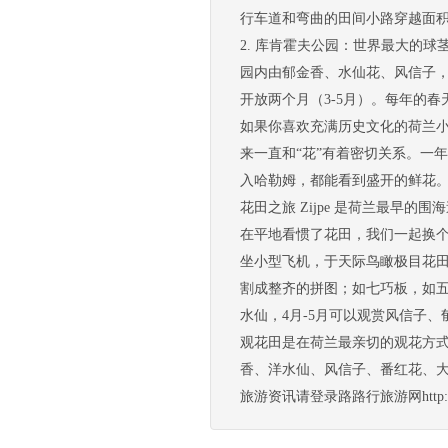
行车道和弯曲的田间小路穿越面
2. 库肯霍夫公园：世界最大的
园内由郁金香、水仙花、风信子
开放两个月（3-5月）。每年的春
如果你喜欢充满历史文化的荷兰小城
来一直和“花”有着密切关系。一
入哈勒姆，都能看到盛开的鲜花。一
花田之旅 Zijpe 是荷兰最早的围海
在平地看惯了花田，我们一起换个
坐小型飞机，于天际鸟瞰极目花田。
割成整齐的拼图；如七巧板，如五
水仙，4月-5月可以观赏风信子、
观花田是在荷兰最亲切的观花方式
香、洋水仙、风信子、番红花、大
旅游资讯请登录路路行旅游网http://ww