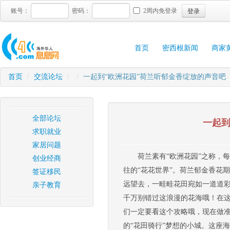
登录
账号：
密码：
2周内免登录
首页
密西根新闻
商家
首页
/
交流论坛
/
/
一起到“欧洲花园”荷兰听郁金香绽放的声音吧
全部论坛
一起到
求职就业
家居问题
荷兰素有“欧洲花园”之称，
创业经商
往的“花花世界”。荷兰郁金香花
签证移民
远望去，一畦畦花田宛如一道道
亲子教育
千万别错过这浪漫的花海哦！在
们一定要看这个攻略哦，现在做准
的“花田骑行”梦想的小城。这座