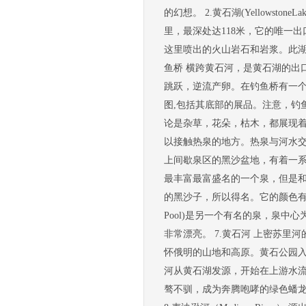
的幻想。 2.黄石湖(Yellowst
里，最深处达118米，它的唯一
这里喷出的火山岩石和岩浆。此湖
鱼桥 横跨黄石河，是黄石湖的出口。每
跳跃，逆流产卵。在钓鱼桥有一个
图,包括其底部的展品。注意，钓鱼桥
论是杂草，花朵，枯木，都展现着自然
以接触热泉的地方。热泉与河水交
上间歇泉区的黑沙盆地，有着一系列像
最丰富最富盛名的一个泉，但是
的黑沙子，所以得名。它的颜色有祖母
Pool)是另一个有名的泉，泉
非常漂亮。 7.黄石河 上密苏里
怀俄明的山地和高原。黄石公园入
河从黄石湖发源，开始在上游水
骜不驯，成为奔腾咆哮的绿色蟠