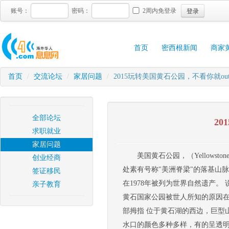
登录
账号：
密码：
2周内免登录
首页
密西根新闻
商家
首页
/
交流论坛
/
家居问题
/
2015玩转美国黄石公园，不看你就ou
全部论坛
2
求职就业
家居问题
美国黄石公园，（Yellowsto
创业经商
处素有号称"美洲脊梁"的落基山
签证移民
在1978年被列为世界自然遗产
亲子教育
黄石国家公园被世人所知的原因在
部拇指 位于黄石湖的西边，巨型
水口的颜色多种多样，有的呈透