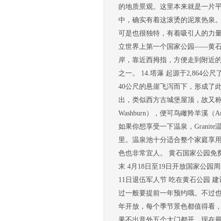
的地质景观。这里本来就是一片平
中，确实有着这滚烫的泥浆热泉
可是也很独特，有着吸引人的力量。 1
立世界上第一个国家公园——黄石
岸，靠近西拇指，方便走到附近
之一。 14.塔瀑 起源于2,864公尺了
40公尺的悬崖飞泻而下，形成了
出，类似西方古城堡屋顶，故又称
Washburn），便可鸟瞰羚羊溪（Antel
如果你想享受一下温泉，Grani
里。温泉池十分适合整个家庭享
色也非常宜人。 黄石国家公园免费入园
末 4月18日至19日开放国家公园
11日退伍军人节 吃在黄石公园 
过一般要提前一年预约哦。不过也
年开放，每个季节景色都值得看，
果不出意外五个大门都开，现在最