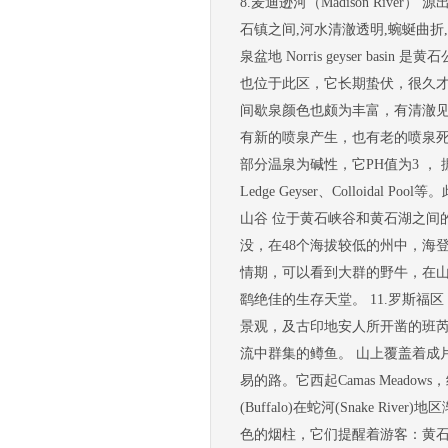
8.麦迪逊河（Madison Rive
石镇之间,河水清澈透明,蜿蜒曲折
泉盆地 Norris geyser bas
也位于此区，它长期蛰伏，很久才喷
间歇泉颜色也颇为丰富，有清澈
有新的喷泉产生，也有老的喷泉死去。
部分温泉为碱性，它PH值为3 ， 据说像柠
Ledge Geyser、Colloid
山谷 位于黄石峡谷和黄石湖之间
没，在48个海拔较低的州中，海
情期，可以看到大群的野牛，在
鹞绝佳的生存天堂。 11.罗斯
景观，及古印地安人所开凿的班芮克步
流中群集的鳟鱼。 山上覆盖着成
易的路。它西起Camas Meadow
(Buffalo)在蛇河(Snake 
色的烟柱，它们提醒着游客：黄