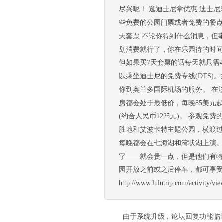
尽兴呢！ 逛迪士尼拿优惠 迪士
些免费的公园门票或者免费的餐点
天套票 不论你得到什么消息，但
划消费就行了，你在乐园待的时间越
但如果买7天套票的话每天就只需41
以乘坐迪士尼的免费专线(DTS
你到奥兰多国际机场的服务。 在淡
房都会处于最低价，每晚85美元起
(约合人民币1225元)。 参观
胜地和艾波卡特主题公园，横渡过
每晚都会在七海湖和湾状湖上演。
字——就会贵一点，但是他们有特
园开放之前或之后停车，都可享受
http://www.lulutrip.com/activi
由于系统升级，论坛回复功能临