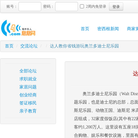
登录
账号：
密码：
2周内免登录
首页
密西根新闻
商家
首页
/
交流论坛
/
/
达人教你省钱游玩奥兰多迪士尼乐园
全部论坛
求职就业
家居问题
奥兰多迪士尼乐园（Walt Dis
创业经商
题乐园，也是迪士尼的总部，总面积
签证移民
斯尼乐园、动物王国、迪斯尼 米
亲子教育
店组成，32家度假饭店(其中有22
客约1,200万人。这里设有五座
合购物、娱乐和餐饮设施，里面有