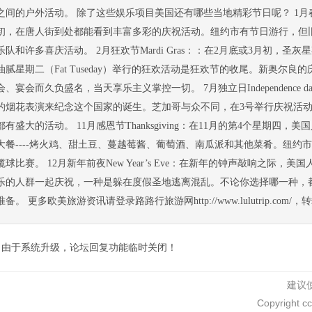
之间的户外活动。 除了这些娱乐项目美国还有哪些当地精彩节日呢？ 1月春节chin
初，在唐人街到处都能看到丰富多彩的庆祝活动。纽约市有节日游行，但
乐队和许多喜庆活动。 2月狂欢节Mardi Gras：：在2月底或3月初，圣灰星期三
油腻星期二（Fat Tuseday）举行的狂欢活动是狂欢节的收尾。新奥尔
会、宴会而久负盛名，当天享乐主义掌控一切。 7月独立日Independence
的烟花表演来纪念这个国家的诞生。芝加哥与众不同，在3号举行庆祝活
都有盛大的活动。 11月感恩节Thanksgiving：在11月的第4个星期
大餐----烤火鸡、甜土豆、蔓越莓酱、葡萄酒、南瓜派和其他菜肴。纽约
榄球比赛。 12月新年前夜New Year’s Eve：在新年的钟声敲响之际
乐的人群一起庆祝，一种是躲在度假圣地逃离混乱。不论你选择哪一种，
准备。 更多欧美旅游资讯请登录路路行旅游网http://www.lulutrip.com/
由于系统升级，论坛回复功能临时关闭！
建议使
Copyright c