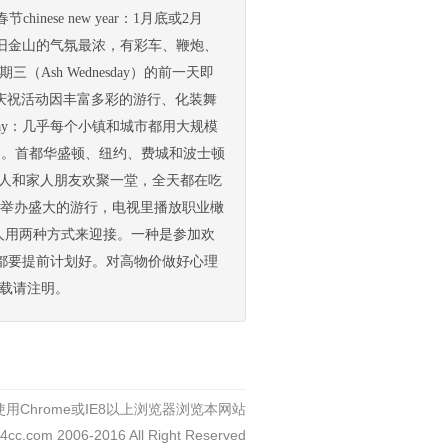
ese new year：1月底或2月
旧金山的气氛最浓，有彩车、鞭炮、
（Ash Wednesday）的前一天即
良的庆祝活动因丰富多彩的游行、化装舞
 day：几乎每个小镇和城市都用大规模
动。首都华盛顿、纽约、费城和波士顿
四，美国人和家人朋友欢聚一堂，全天都在吃
市举办盛大的游行，电视里播放职业橄
，美国人用两种方式来迎接。一种是参加欢
都要提前计划好。对高物价做好心理
，转载请注明。
用Chrome或IE8以上浏览器浏览本网站
c4cc.com 2006-2016 All Right Reserved