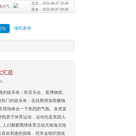
北京：
2026-08-07 20:08
地天气：
美东：
2026-08-07 08:08
论坛
便民查询
大汇总
.0
高雅的娱乐有：听音乐会、逛博物馆、
较热门的娱乐有：去拉斯维加斯赌钱
要去现场体会一下热烈的气氛。各类篮
这样热衷于体育运动，运动也是美国人
，人们都要围绕体育活动天南海北地
美喜欢刺激的探险，经常会组织朋友