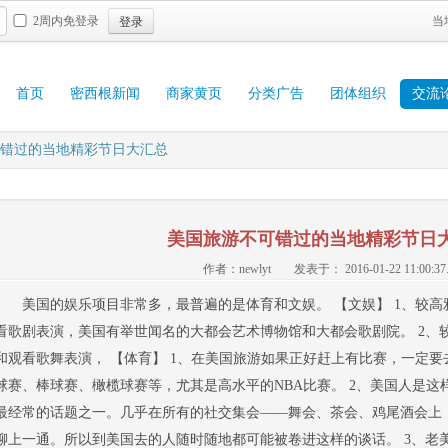
登录
2周内免登录
当
首页
密西根新闻
商家黄页
分类广告
团体组织
交流
错过的当地精彩节日大汇总
美国旅游不可错过的当地精彩节日
作者：newlyt
发表于： 2016-01-22 11:00:37
美国的娱乐项目非常多，最普遍的是体育和文娱。 【文娱】 1、较
看歌剧表演，美国有举世闻名的大都会艺术博物馆和大都会歌剧院。 2、
和观看歌舞表演， 【体育】 1、在美国旅游如果正好赶上有比赛，一定
球赛、棒球赛、橄榄球赛等，尤其是高水平的NBA比赛。 2、美国人是
最经常的话题之一。几乎在所有的社交集会——舞会、茶会、鸡尾酒会上
聊上一通。所以到美国去的人随时随地都可能被卷进这样的谈话。 3、老