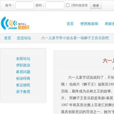
登录
账号：
密码：
2周内免登录
首页
密西根新闻
商家
首页
/
交流论坛
/
/
六一儿童节带小孩去看一场狮子王音乐剧吧
全部论坛
六一
求职就业
家居问题
六一儿童节话说就到了，不
创业经商
哦！ 动画片《狮子王》迪斯尼1
签证移民
历练，最终成为丛林之王的故事
亲子教育
片。 而狮子王音乐剧是朱丽•泰莫（Jul
1997 年将其首次搬上百老汇
最具创新意识的导演之一。她为“