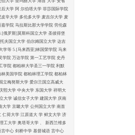
伯大学 圣玛丽大学 湖首 大学 安省
皇后大学 阿 尔伯塔大学 菲莎国际学院
尼皮辛大学 多伦多大学 麦吉尔大学 麦
斯嘉学院 马拉斯比那大学学院 劳伦森
4.[俄罗斯]莫斯科国立大学 圣彼得堡
斯托夫国立大学 伯尔姆国立大学 达吉
学等 5.[马来西亚]林国荣学院 马来
灵学院 万达学院 第一工艺学院 史丹
理工学院 都柏林大学圣三一学院 利默
柏林美国学院 都柏林理工学院 都柏林
兰国立梅努斯大学 爱尔兰国立高威大
 庆熙大学 中央大学 东国大学 祥明大
图立大学 诚信女子大学 建国大学 庆南
南大学 京畿大学 公州国立大学 南首
 仁荷大学 江原道大 学 鲜文大学 济
克兰理工大学 奥塔哥大学 、 新西兰维多
语言中心 剑桥中学 基督城语 言中心