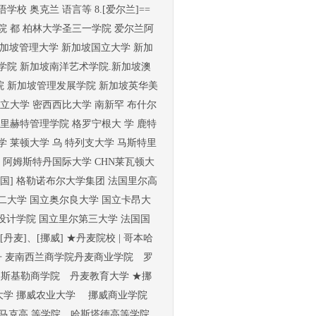
 奥克兰 语言等 8.[爱尔兰]==
院 都 柏林大学圣三一学院 爱尔兰阿
新加坡管理大学 新加坡国立大学 新加
学院 新加坡南洋艺术学院.新加坡澳
院 新加坡管理发展学院 新加坡英华美
州立大学 密西西比大学 南新罕 布什尔
特里赫特管理学院 格罗宁根大 学 鹿特
 莱顿大学 乌 特列支大学 马斯特里
 阿姆斯特丹国际大学 CHN莱瓦顿大
[法国] 格勒诺布尔大学集团 法国里尔高
二大学 国立奥尔良大学 国立卡昂大
设计学院 国立里尔第三大学 法国国
丹麦]、[挪威] ★丹麦院校 | 哥本哈
丹 麦南西兰商学院丹麦商业学院 罗
罗斯基勒商学院 丹麦教育大学 ★挪
瑟大学 挪威农业大学 挪威商业学院
芬马克高 等学院 哈斯塔德高等学院