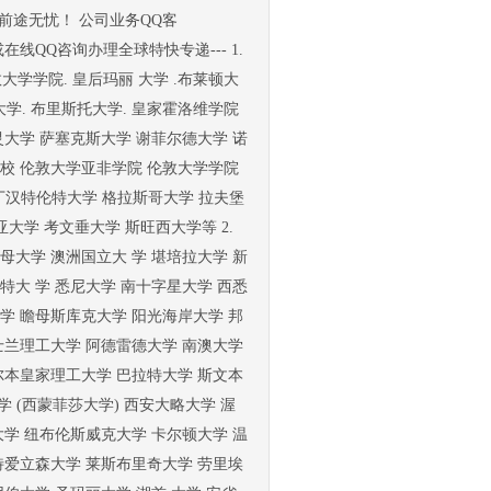
前途无忧！ 公司业务QQ客
迎来电或在线QQ咨询办理全球特快专递--- 1.
学学院. 皇后玛丽 大学 .布莱顿大
大学. 布里斯托大学. 皇家霍洛维学院
灵大学 萨塞克斯大学 谢菲尔德大学 诺
学校 伦敦大学亚非学院 伦敦大学学院
丁汉特伦特大学 格拉斯哥大学 拉夫堡
大学 考文垂大学 斯旺西大学等 2.
母大学 澳洲国立大 学 堪培拉大学 新
特大 学 悉尼大学 南十字星大学 西悉
学 瞻母斯库克大学 阳光海岸大学 邦
士兰理工大学 阿德雷德大学 南澳大学
尔本皇家理工大学 巴拉特大学 斯文本
学 (西蒙菲莎大学) 西安大略大学 渥
大学 纽布伦斯威克大学 卡尔顿大学 温
特爱立森大学 莱斯布里奇大学 劳里埃