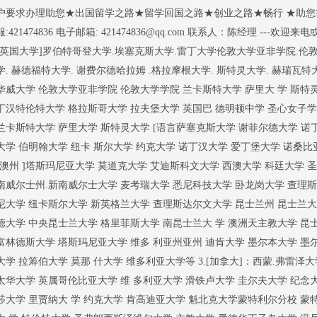
户要求办理助您★出国留学之路★留学回国之路★创业之路★畅行 ★助您
服:421474836 电子邮箱: 421474836@qq.com 联系人：陈经理 ---欢
[英国大学]罗伯特哥登大学.埃塞克斯大学.雷丁大学伦敦大学亚非学院.伦敦大
学. 赫德福特大学. 谢费尔德哈拉姆 .格拉摩根大学. 斯特灵大学. 赫瑞瓦特
华威大学 伦敦大学亚非学院 伦敦大学学院 兰卡斯特大学 萨里大 学 斯特
丁汉特伦特大学 格拉斯哥大学 拉夫堡大学 英国巴 德明顿中学 圣心女子
兰卡斯特大学 萨里大学 斯特灵大学 [语言萨塞克斯大学 谢菲尔德大学 诺
大学 伯明翰大学 纽卡 斯尔大学 约克大学 诺丁汉大学 爱丁堡大学 诺桑比亚
[澳州 ]塔斯玛尼亚大学 莫道克大学 艾迪斯科文大学 西澳大学 科廷大学 圣
南威尔士州.新南威尔士大学 麦考瑞大学 悉尼科技大学 卧龙岗大学 查理斯
尼大学 纽卡斯尔大学 新英格兰大学 查理斯达尔文大学 昆士兰州 昆士兰大
德大学 中央昆士兰大学 格里菲斯大学 南昆士兰大 学 澳洲天主教大学 昆
富林德斯大学 塔斯玛尼亚大学 维多 利亚州亚州 迪肯大学 墨尔本大学 墨
大学 拉筹伯大学 莫那 什大学 维多利亚大学等 3.[加拿大]：西蒙.弗雷泽大
太华大学 英属哥伦比亚大学 维 多利亚大学 滑铁卢大学 圭尔夫大学 纪念
莎大学 里贾纳大 学 约克大学 肯高迪亚大学 魁北克大学蒙特利尔分校 蒙