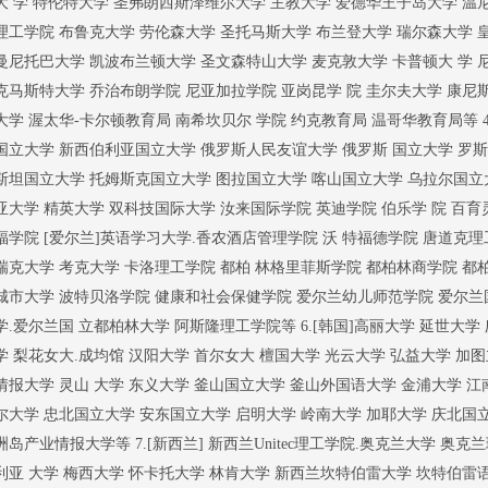
大 学 特伦特大学 圣弗朗西斯泽维尔大学 主教大学 爱德华王子岛大学 温尼
理工学院 布鲁克大学 劳伦森大学 圣托马斯大学 布兰登大学 瑞尔森大学 
曼尼托巴大学 凯波布兰顿大学 圣文森特山大学 麦克敦大学 卡普顿大 学 
克马斯特大学 乔治布朗学院 尼亚加拉学院 亚岗昆学 院 圭尔夫大学 康尼
大学 渥太华-卡尔顿教育局 南希坎贝尔 学院 约克教育局 温哥华教育局等 
国立大学 新西伯利亚国立大学 俄罗斯人民友谊大学 俄罗斯 国立大学 罗
斯坦国立大学 托姆斯克国立大学 图拉国立大学 喀山国立大学 乌拉尔国立大
亚大学 精英大学 双科技国际大学 汝来国际学院 英迪学院 伯乐学 院 百育
福学院 [爱尔兰]英语学习大学.香农酒店管理学院 沃 特福德学院 唐道克
瑞克大学 考克大学 卡洛理工学院 都柏 林格里菲斯学院 都柏林商学院 都
城市大学 波特贝洛学院 健康和社会保健学院 爱尔兰幼儿师范学院 爱尔
学.爱尔兰国 立都柏林大学 阿斯隆理工学院等 6.[韩国]高丽大学 延世大学
学 梨花女大.成均馆 汉阳大学 首尔女大 檀国大学 光云大学 弘益大学 加
情报大学 灵山 大学 东义大学 釜山国立大学 釜山外国语大学 金浦大学 江
尔大学 忠北国立大学 安东国立大学 启明大学 岭南大学 加耶大学 庆北国立
洲岛产业情报大学等 7.[新西兰] 新西兰Unitec理工学院.奥克兰大学 奥
利亚 大学 梅西大学 怀卡托大学 林肯大学 新西兰坎特伯雷大学 坎特伯雷