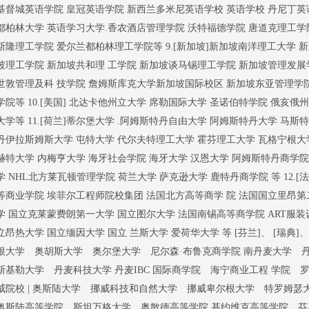
基督城英语学院 皇冠英语学院 新西兰多米尼英语学校 英语学校 丹尼丁英语学校
都柏林大学 英语学习大学.香农酒店管理学院 沃特福德学院 唐道克理工学
斯隆理工学院 爱尔兰都柏林理工学院等 9.[新加坡]新加坡南洋理工大学 
坡理工学院 新加坡共和理 工学院 新加坡谈马锡理工学院 新加坡管理发展
世敦管理及科 技学院 詹姆斯库克大学新加坡国际校区 新加坡东亚管理学
学院等 10.[美国] 北达卡他州立大学 席勒国际大学 圣诺伯特学院 俄亥俄
大学等 11.[荷兰]蒂尔堡大学 .阿姆斯特丹自由大学 阿姆斯特丹大学 马斯
丹伊拉斯姆斯大学 屯特大学 代尔夫特理工大学 霍芬理工大学 瓦格宁根大学
赫特大学 内梅亨大学 海牙社会学院 海牙大学 汉恩大学 阿姆斯特丹商学院
学 NHL北方莱瓦顿管理学院 荷兰大学 萨克逊大学 鹿特丹商学院 等 12.
等商业学院 埃菲尔工程师院校集团 法国北方高等商学 院 法国国立里昂第
学 国立克莱蒙费朗第一大学 国立图尔大学 法国南锡高等商学院 ART服装
立昂热大学 国立缅因大学 国立 兰斯大学 爱荷华大学 等 [芬兰]、 [瑞典]、[
根大学 奥胡斯大学 奥尔堡大学 尼尔森·布鲁克商学院 南丹麦大学 
斯基勒大学 丹麦科技大学 丹麦IBC 国际商学院 海宁商业工程 学院 
威院校 | 奥斯陆大学 挪威科技和自然大学 挪威卑尔根大学 特罗姆
奥斯陆高等学院 斯坦万格大学 奥散德高等学院 基约维克高等学院 