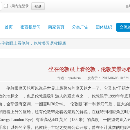
登录
2周内免登录
当
首页
密西根新闻
商家黄页
分类广告
团体组织
交流
在伦敦眼上看伦敦，伦敦美景尽收眼底
坐在伦敦眼上看伦敦，伦敦美景尽
作者：nproblem
发表于： 2015-06-03 10:52:1
伦敦眼摩天轮可以说是世界上最著名的摩天轮之一了。它又名“千禧之
敦的地标之一，也是伦敦最吸引游人的观光点之一。伦敦眼于1999年年底开
舱，全部设有空调。一圈需时30分钟。 “伦敦眼”有一种梦幻气质，巨大
伴随着上升的座舱，还有伦敦55处着名景观的解说，在旋转到相应角度时播放
Energy London Eye）有着高达443 英尺（135 米）的高度，一眼望去
千米）以外的全景。伦敦眼于世纪之交向公众开放，曾在不计其数的电影