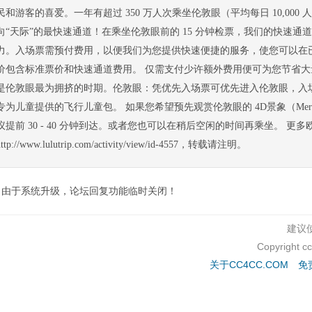
民和游客的喜爱。一年有超过 350 万人次乘坐伦敦眼（平均每日 10,000
向“天际”的最快速通道！在乘坐伦敦眼前的 15 分钟检票，我们的快速
力。入场票需预付费用，以便我们为您提供快速便捷的服务，使您可以在
价包含标准票价和快速通道费用。 仅需支付少许额外费用便可为您节省
是伦敦眼最为拥挤的时期。伦敦眼：凭优先入场票可优先进入伦敦眼，入
专为儿童提供的飞行儿童包。 如果您希望预先观赏伦敦眼的 4D景象（Merlin Entert
议提前 30 - 40 分钟到达。或者您也可以在稍后空闲的时间再乘坐。 
http://www.lulutrip.com/activity/view/id-4557，转载请注明。
由于系统升级，论坛回复功能临时关闭！
建议使
Copyright c
关于CC4CC.COM
免