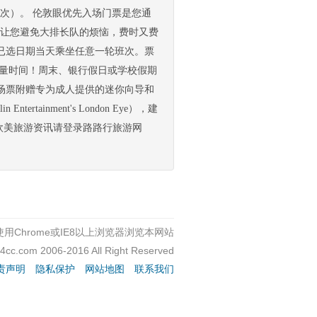
 人次）。 伦敦眼优先入场门票是您通
通道让您避免大排长队的烦恼，费时又费
已选日期当天乘坐任意一轮班次。票
大量时间！周末、银行假日或学校假期
场票附赠专为成人提供的迷你向导和
ainment's London Eye），建
更多欧美旅游资讯请登录路路行旅游网
用Chrome或IE8以上浏览器浏览本网站
c4cc.com 2006-2016 All Right Reserved
责声明
隐私保护
网站地图
联系我们