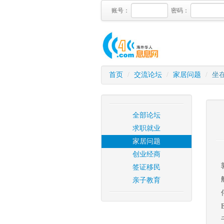
账号：
密码：
首页
/
交流论坛
/
家居问题
/
坐
全部论坛
求职就业
家居问题
创业经商
签证移民
亲子教育