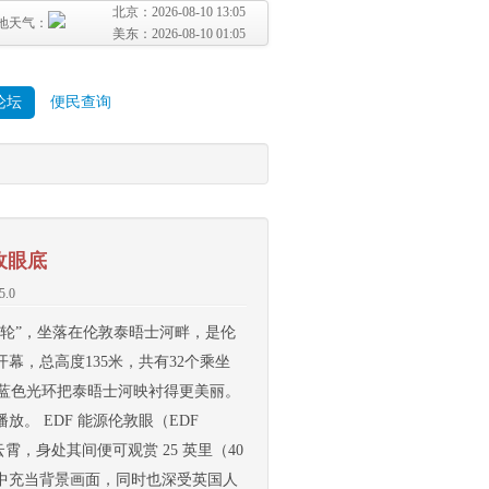
北京：
2026-08-10 13:05
地天气：
美东：
2026-08-10 01:05
论坛
便民查询
收眼底
5.0
轮”，坐落在伦敦泰晤士河畔，是伦
幕，总高度135米，共有32个乘坐
的蓝色光环把泰晤士河映衬得更美丽。
。 EDF 能源伦敦眼（EDF
直入云霄，身处其间便可观赏 25 英里（40
中充当背景画面，同时也深受英国人