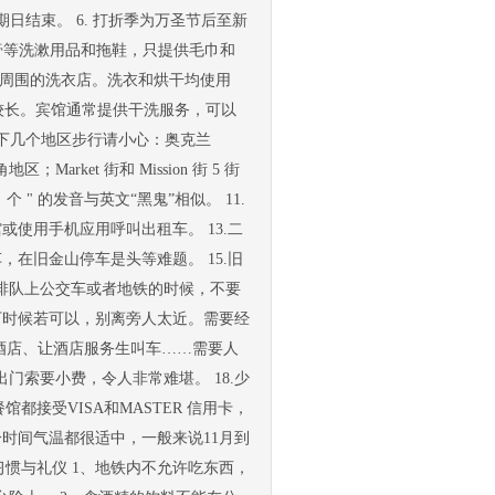
期日结束。 6. 打折季为万圣节后至新
刷、牙膏等洗漱用品和拖鞋，只提供毛巾和
用周围的洗衣店。洗衣和烘干均使用
耗时较长。宾馆通常提供干洗服务，可以
以下几个地区步行请小心：奥克兰
地区；Market 街和 Mission 街 5 街
个 " 的发音与英文“黑鬼”相似。 11.
或使用手机应用呼叫出租车。 13.二
，在旧金山停车是头等难题。 15.旧
排队上公交车或者地铁的时候，不要
下时候若可以，别离旁人太近。需要经
、入住酒店、让酒店服务生叫车……需要人
索要小费，令人非常难堪。 18.少
都接受VISA和MASTER 信用卡，
时间气温都很适中，一般来说11月到
习惯与礼仪 1、地铁内不允许吃东西，