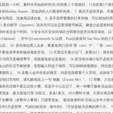
会提前一小时。夏时令开始的时间为3月的第 2 个星期日，11月的第1个星
年的Holiday Season，想血拼的人们看准时间来。 7. 酒店不提供牙
沐浴用品，洗漱用品请自备。 8. 若不想带繁重的行李衣物，可以稍加利
25 美分硬币（Quarters）洗衣剂可以在店里用硬币购买。麻烦之处是
帮你省去这个时间。 9.安全与不安全区域区分明显但是并没有区域化，
（Oakland）；市中心Leavenworth St.以西、Post以南直到 Van Ness 街的三角
以后。 10. 若你身边黑人众多，要避免用口语词"那（nei）个"。" 那（nei）
不要发表带有种族歧视的言语。 12.天黑后尽量少出门，若要出门，请宾馆
月与四月是梅雨季节，若能避免前去是最好。 14.若没有出城计划不必租车
金山的生活节奏较慢，若想融入到这个城市，可以稍稍放慢脚步，特别是
蜂拥而上。 16.多数人会对你友好微笑，但是也很看重个人空间。走路坐
过他们空间时，请礼貌地加上一句“抱歉（Excuse Me）”。 17.用餐
服务的话都不要忘记给小费。若是不小心忘记了，有一些餐厅服务员会追出门
带现金，最大面值只用 20美元，多备1美元，付小费时方便。大部分商店餐馆
个别餐馆（多数华人餐馆）只接受现金。 最佳旅游时间 旧金山全年大部分
次年6月是雨季，气候比较湿润，每年的6、7月份是较为凉爽的两个月。 