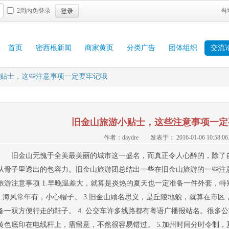
登录
2周内免登录
当
首页
密西根新闻
商家黄页
分类广告
团体组织
交流
贴士，这些注意事项一定要牢记哦
旧金山旅游小贴士，这些注意事项一定
作者：daydre
发表于： 2016-01-06 10:58:06
旧金山无愧于全美最美丽的城市这一盛名，而真正令人心醉的，除了
从骨子里透出的包容力。旧金山旅游团总结出一些在旧金山旅游的一些注
旅游注意事项 1.早晚温差大，就算是炎热的夏天也一定准备一件外套，
2.海风常年有，小心帽子。 3.旧金山顾名思义，是丘陵地貌，就算在市区
备一双方便行走的鞋子。 4. 公交车许多线路都有粤语广播报站名。很多
黄色底印在电线杆上，需留意，不然很容易错过。 5.加州时间分时令制，夏时令（D