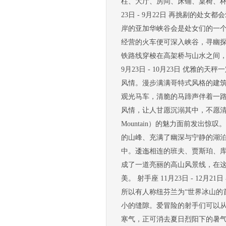
柱、大厅、房间、床铺、桌椅、杯
23日 - 9月22日 再挑剔的处女
岸的亚加华峡谷会是处女们的一个
经营的火车便可深入峡谷，寻幽探
铁路线穿梭在高架桥与山水之间，
9月23日 - 10月23日 优雅的
风情。漫步满满哥特式风格的建
观光马车，清脆的马蹄声伴着一
风情，让人甘愿沉溺其中，不愿清醒。 
Mountain）的魅力面前发出
的山峰、充满了幽深与宁静的湖
中。逶迤相连的班夫、贾斯珀、
成了一道亮丽的高山风景线，在
美。 射手座 11月23日 - 12月2
所以有人称纽芬兰为“世界冰山的
小的缝隙。爱冒险的射手们可以
寒气，正可消去夏日烈阳下的暑气。 摩