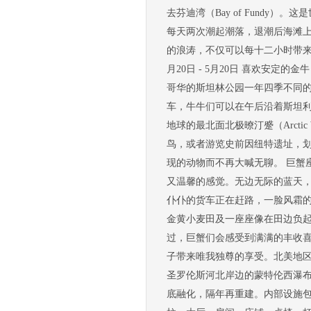
去芬迪湾（Bay of Fundy）
每天两次潮起潮落，退潮后海滩
的浪涛，不仅可以每十二小时带来
月20日 - 5月20日 喜欢安定的
哥华的斯坦林公园一年四季不同
车，牛牛们可以在午后沿着斯坦利公园
地球的最北面北极暸汀蹙（Arcti
鸟，或者游览史前因纽特遗址，
现的动物而不再大喊无聊。 巨蟹座 6月22
又温馨的感觉。无边无际的蓝天
仆仆的货车正在赶路，一脸风霜
金黄小麦田及一座座像在田边负起
过，巨蟹们会感受到满满的丰收喜悦。 
子带来唯我独尊的享受。北美地区第
圣罗伦斯河北岸边的蒙特伦西瀑布
底融化，隔年再重建。内部设施包