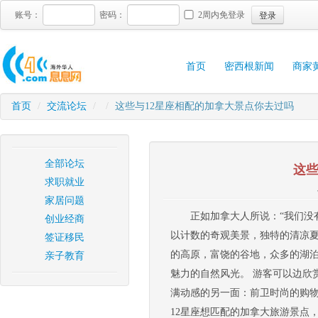
登录
账号：
密码：
2周内免登录
首页
密西根新闻
商家
首页
/
交流论坛
/
/
这些与12星座相配的加拿大景点你去过吗
全部论坛
这些
求职就业
家居问题
正如加拿大人所说：“我们没
创业经商
以计数的奇观美景，独特的清凉
签证移民
的高原，富饶的谷地，众多的湖
亲子教育
魅力的自然风光。 游客可以边欣
满动感的另一面：前卫时尚的购物
12星座想匹配的加拿大旅游景点，想