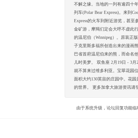
不解之缘。当地的一列有逾四十年历史
列车(Polar Bear Express
Express的火车到附近游览，甚
金矿游，摩羯们定会大呼不虚此行。 
的温尼伯（Winnipeg）。原装正
子克里斯多福所创造出来的漫画
巴省首府温尼伯来的熊，而命名
儿时美梦。 双鱼座 2月19日 - 3月
就不算来过维多利亚。宝翠花园位
面积大约130英亩的庄园中。花
的世界。 更多加拿大旅游资讯请登录路路行旅游
由于系统升级，论坛回复功能临